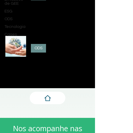
de GEE
Silvia Preczevski
ESG
31 de mai. de 2023
ODS
Tecnologia
Cases
Pacto Global da ONU e Empresas
ODS
Letícia Chiapetti Vendrame
17 de mai. de 2023
Nos acompanhe nas