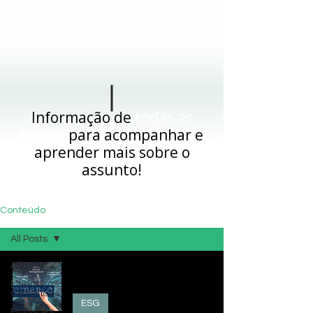
Informação de
todas as
fontes
para acompanhar e
aprender mais sobre o
assunto!
Conteúdo
All Posts
All Posts
Educação Corporativa - Como a
Governança impacta o ESG
Mudanças
Climáticas
ESG
Emissões