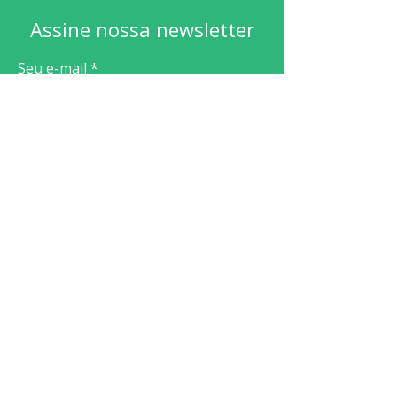
Assine nossa newsletter
Seu e-mail
Quero me cadastrar
Avenida Tiradentes, 1655, Bairro José
Bonifácio, Erechim, RS,
99701-502
Telefone:
(54) 98117-7534
E-mail:
contato@akvo-esg.com.br