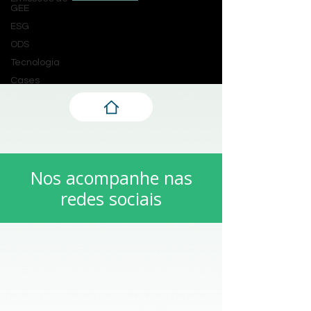
GEE
Contato AKVO-ESG
ESG
14 de fev. de 2023
ODS
Tecnologia
Cases
Nos acompanhe nas
redes sociais