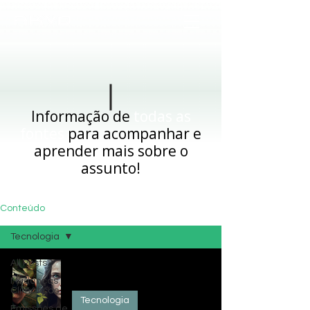
Informação de
todas as
fontes
para acompanhar e
aprender mais sobre o
assunto!
Conteúdo
Tecnologia
All Posts
Como a Inteligência Artificial pode
ajudar na preservação ambiental?
Mudanças
Climáticas
Tecnologia
Emissões de