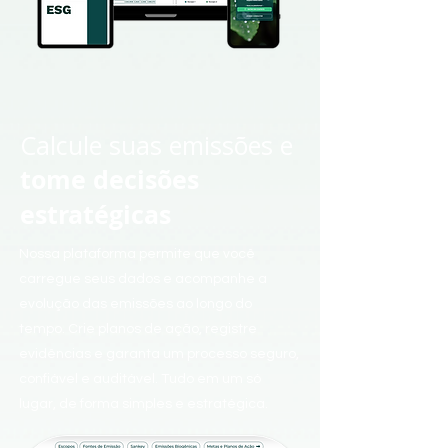
Calcule suas emissões e
tome decisões
estratégicas
Nossa plataforma permite que você
carregue seus dados e acompanhe a
evolução das emissões ao longo do
tempo. Crie planos de ação, registre
evidências e garanta um processo seguro,
confiável e auditável. Tudo em um só
lugar, de forma simples e estratégica.