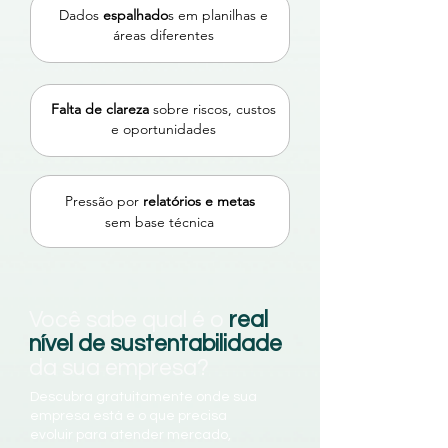
Dados
espalhado
s em planilhas e
áreas diferentes
Falta de clareza
sobre riscos, custos
e oportunidades
Pressão por
relatórios e metas
sem base técnica
Você sabe qual é o
real
nível de sustentabilidade
da sua empresa?
Descubra
gratuitamente
onde sua
empresa está e o que precisa
evoluir para atender mercado,