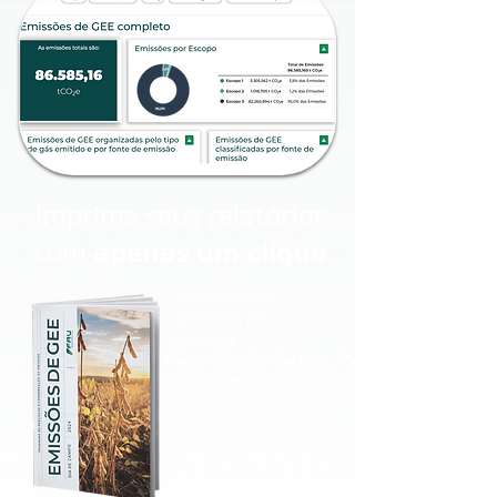
Imprima seus relatórios
com
apenas um clique
Além disso, os
relatórios são
gerados
automaticamente, já
estruturados e
configurados para
auditorias e
publicações,
reduzindo retrabalho
e otimizando o tempo