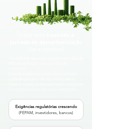
O que está
travando a
jornada de descarbonização
das empresas?
A jornada de descarbonização não trava por
falta de intenção, mas por falta de
estrutura.
Quando exigências aumentam, os dados
estão dispersos e não há clareza sobre
riscos e custos, as decisões ficam inseguras
e o avanço se torna lento ou inexistente.
Exigências regulatórias crescendo
(FEPAM, investidores, bancos)