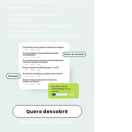
investidores e exigências
regulatórias.
✔ Baseado em critérios ESG
reconhecidos
✔ Ideal para empresas que querem
publicar Relatório GRI
✔ Resultado claro, prático e estratégico
Quero descobrir
Leva menos de 10 minutos.