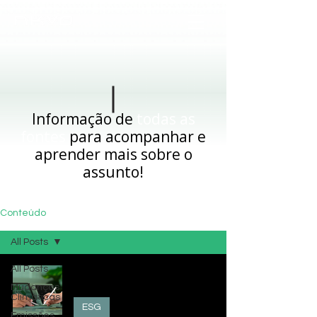
Informação de
todas as
fontes
para acompanhar e
aprender mais sobre o
assunto!
Conteúdo
All Posts
All Posts
Case: Elaboração da Matriz de
Materialidade — Lello Condomínios
Mudanças
Climáticas
ESG
Emissões