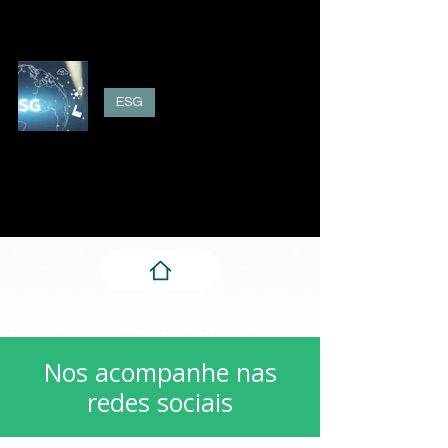
Afinal, o que é ESG?
ESG
Letícia Chiapetti Vendrame
2 de mai. de 2023
Nos acompanhe nas
redes sociais