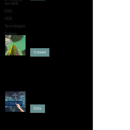
de GEE
Contato AKVO-ESG
ESG
19 de fev.
ODS
Tecnologia
Cases
Case: Inventário de Remoções de
Carbono — QAIR Energia Renovável
Cases
Contato AKVO-ESG
19 de fev.
Educação Corporativa - Como a
Governança impacta o ESG
ESG
Silvia Preczevski
31 de mai. de 2023